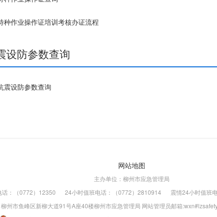
特种作业操作证培训考核办证流程
震设防参数查询
抗震设防参数查询
网站地图
主办单位：柳州市应急管理局
话：（0772）12350
24小时值班电话：（0772）2810914
震情24小时值班电话
州市鱼峰区新柳大道91号A座40楼柳州市应急管理局 网站管理员邮箱:wxn#lzsafety