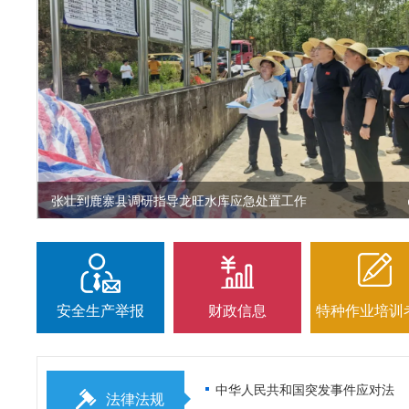
张壮到鹿寨县调研指导龙旺水库应急处置工作
以练筑防 以演备战 柳州市开展受灾群众临时安置点火灾应急演练
刘胜友到柳南区柳城县调研督导防汛救灾以及灾后恢复重建工作
我市多部门联合开展柳江水上休闲运动无序发展专项整治行动
刘胜友深入鱼峰区鹿寨县调研并主持召开全市水库运行工作调度会
安全生产举报
财政信息
特种作业培训
中华人民共和国突发事件应对法
法律法规